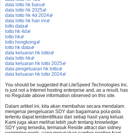
data lotto hk baru
data lotto hk 2025
data lotto hk 4d 2024
data lotto hk hari ini
lotto data
lotto hk 4d
lotto hk
lotto hongkong
lotto hk data
data keluaran hk lotto
data lotto hk
data keluaran hk lotto 2025
data pengeluaran hk lotto
data keluaran hk lotto 2024
You should be suggested that LiteSpeed Technologies Inc.
is just not a Internet hosting enterprise and, as a result, has
no Regulate above information observed on this site.
Dalam artikel ini, kita akan membahas secara mendalam
mengenai pengeluaran SDY dan bagaimana pola-pola
tertentu dapat teridentifikasi dari setiap hasil yang keluar.
Kami juga akan melihat lebih jauh tentang knowledge
SDY yang tersedia, termasuk Reside attract dan sidney
swimming pools, yang merupakan sumber penting bagi