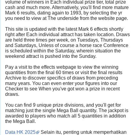
volume of winners in Each individual prize tier, total prize
cash and much more. Alternatively, you'll find more mature
Mark 6 results, dating again to 1993, by selecting the yr
you need to view at The underside from the website page.
This site is updated with the latest Mark 6 effects shortly
right after Each individual attract has taken location. Draws
are held three times per week, on Tuesdays, Thursdays
and Saturdays, Unless of course a horse race Conference
is scheduled within the Saturday, wherein situation the
weekend attract is pushed into the Sunday.
Pay a visit to the effects webpage to view the winning
quantities from the final 60 times or visit the final results
Archive to discover specifics of draws from preceding
many years. You can even enter your figures into our
Checker to see When you've got won a prize in recent
draws.
You can find 9 unique prize divisions, and you'll get for
matching just the single Mega Ball quantity. The jackpot is
awarded to players who match all 5 quantities in addition
the Mega Ball.
Data HK 2025
Selain itu, penting untuk memperhatikan