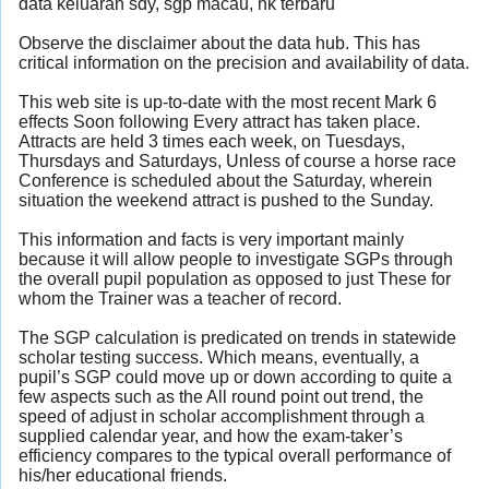
data keluaran sdy, sgp macau, hk terbaru
Observe the disclaimer about the data hub. This has
critical information on the precision and availability of data.
This web site is up-to-date with the most recent Mark 6
effects Soon following Every attract has taken place.
Attracts are held 3 times each week, on Tuesdays,
Thursdays and Saturdays, Unless of course a horse race
Conference is scheduled about the Saturday, wherein
situation the weekend attract is pushed to the Sunday.
This information and facts is very important mainly
because it will allow people to investigate SGPs through
the overall pupil population as opposed to just These for
whom the Trainer was a teacher of record.
The SGP calculation is predicated on trends in statewide
scholar testing success. Which means, eventually, a
pupil’s SGP could move up or down according to quite a
few aspects such as the All round point out trend, the
speed of adjust in scholar accomplishment through a
supplied calendar year, and how the exam-taker’s
efficiency compares to the typical overall performance of
his/her educational friends.