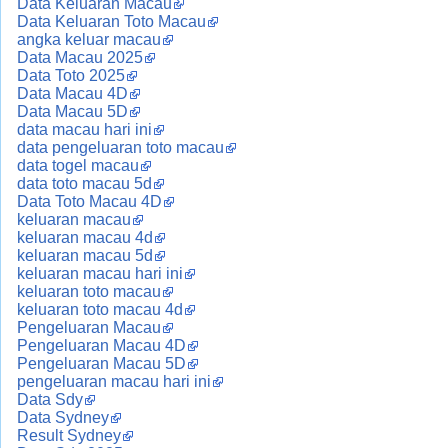
Data Keluaran Macau
Data Keluaran Toto Macau
angka keluar macau
Data Macau 2025
Data Toto 2025
Data Macau 4D
Data Macau 5D
data macau hari ini
data pengeluaran toto macau
data togel macau
data toto macau 5d
Data Toto Macau 4D
keluaran macau
keluaran macau 4d
keluaran macau 5d
keluaran macau hari ini
keluaran toto macau
keluaran toto macau 4d
Pengeluaran Macau
Pengeluaran Macau 4D
Pengeluaran Macau 5D
pengeluaran macau hari ini
Data Sdy
Data Sydney
Result Sydney