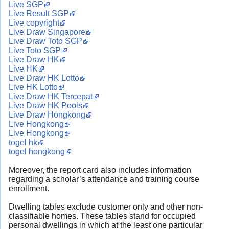
Live SGP
Live Result SGP
Live copyright
Live Draw Singapore
Live Draw Toto SGP
Live Toto SGP
Live Draw HK
Live HK
Live Draw HK Lotto
Live HK Lotto
Live Draw HK Tercepat
Live Draw HK Pools
Live Draw Hongkong
Live Hongkong
Live Hongkong
togel hk
togel hongkong
Moreover, the report card also includes information
regarding a scholar’s attendance and training course
enrollment.
Dwelling tables exclude customer only and other non-
classifiable homes. These tables stand for occupied
personal dwellings in which at the least one particular