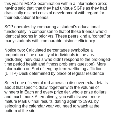
this year’s MCAS examination within a information area;
having said that, that they had unique SGPs as they had
drastically distinct costs of development with regard for
their educational friends.
SGP operates by comparing a student’s educational
functionality in comparison to that of these friends who’d
identical scores in prior yrs. These peers kind a “cohort” or
many students with comparable historic efficiency.
Notice two: Calculated percentages symbolize a
proportion of the quantity of individuals in the area
(including individuals who didn't respond to the prolonged-
time period health and fitness problems question). More
information on Sort of lengthy-term wellbeing affliction
(LTHP) Desk determined by place of regular residence
Select one of several red arrows to discover extra details
about that specific draw, together with the volume of
winners in Each and every prize tier, whole prize dollars
and much more. Alternatively, you will discover more
mature Mark 6 final results, dating again to 1993, by
selecting the calendar year you need to watch at the
bottom of the site.