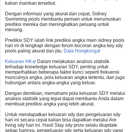
kalian mainkan tersebut.
Dengan informasi yang akurat dan cepat, Sidney
Swimming pools membantu pemain untuk merumuskan
prediksi mereka dan meningkatkan peluang untuk
menang.
Prediksi SDY ialah link prediksi angka main sidney pools
hari ini di lengkapi dengan forum bocoran angka key sdy
pools paling akurat dan jitu.
Data Hongkong
Keluaran HK
Dalam melakukan analisis statistik
terhadap knowledge keluaran SDY, penting untuk
memperhatikan beberapa faktor kunci seperti frekuensi
munculnya angka, pola keluaran angka tertentu, dan juga
hubungan antara angka-angka yang keluar.
Dengan demikian, memahami pola keluaran SDY melalui
analisis statistik yang tepat dapat membantu Anda dalam
membuat prediksi angka yang lebih akurat.
Untuk mendapatkan keluaran sdy dan pengeluaran sdy
hari ini secara cepat kalian bisa dapatkan melalui Are
living sdy hari ini. Hasil Stay sdy prize selalu diupdate
setiap harinya, pengeluaran sdy serta keluaran sdy yang