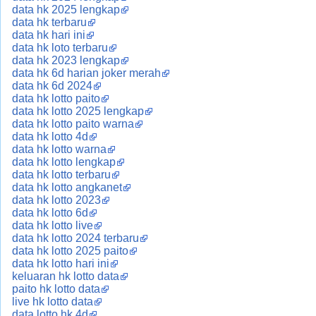
data hk 2025 lengkap
data hk terbaru
data hk hari ini
data hk loto terbaru
data hk 2023 lengkap
data hk 6d harian joker merah
data hk 6d 2024
data hk lotto paito
data hk lotto 2025 lengkap
data hk lotto paito warna
data hk lotto 4d
data hk lotto warna
data hk lotto lengkap
data hk lotto terbaru
data hk lotto angkanet
data hk lotto 2023
data hk lotto 6d
data hk lotto live
data hk lotto 2024 terbaru
data hk lotto 2025 paito
data hk lotto hari ini
keluaran hk lotto data
paito hk lotto data
live hk lotto data
data lotto hk 4d