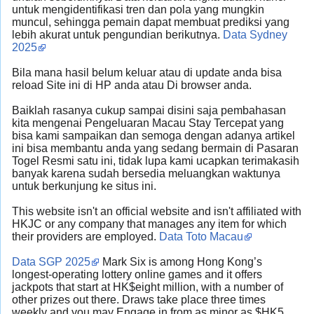
untuk mengidentifikasi tren dan pola yang mungkin
muncul, sehingga pemain dapat membuat prediksi yang
lebih akurat untuk pengundian berikutnya.
Data Sydney
2025
Bila mana hasil belum keluar atau di update anda bisa
reload Site ini di HP anda atau Di browser anda.
Baiklah rasanya cukup sampai disini saja pembahasan
kita mengenai Pengeluaran Macau Stay Tercepat yang
bisa kami sampaikan dan semoga dengan adanya artikel
ini bisa membantu anda yang sedang bermain di Pasaran
Togel Resmi satu ini, tidak lupa kami ucapkan terimakasih
banyak karena sudah bersedia meluangkan waktunya
untuk berkunjung ke situs ini.
This website isn't an official website and isn't affiliated with
HKJC or any company that manages any item for which
their providers are employed.
Data Toto Macau
Data SGP 2025
Mark Six is among Hong Kong’s
longest-operating lottery online games and it offers
jackpots that start at HK$eight million, with a number of
other prizes out there. Draws take place three times
weekly and you may Engage in from as minor as $HK5.