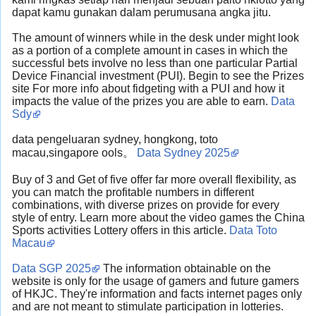
dapat kamu gunakan dalam perumusana angka jitu.
The amount of winners while in the desk under might look
as a portion of a complete amount in cases in which the
successful bets involve no less than one particular Partial
Device Financial investment (PUI). Begin to see the Prizes
site For more info about fidgeting with a PUI and how it
impacts the value of the prizes you are able to earn.
Data
Sdy
data pengeluaran sydney, hongkong, toto
macau,singapore ools。
Data Sydney 2025
Buy of 3 and Get of five offer far more overall flexibility, as
you can match the profitable numbers in different
combinations, with diverse prizes on provide for every
style of entry. Learn more about the video games the China
Sports activities Lottery offers in this article.
Data Toto
Macau
Data SGP 2025
The information obtainable on the
website is only for the usage of gamers and future gamers
of HKJC. They're information and facts internet pages only
and are not meant to stimulate participation in lotteries.