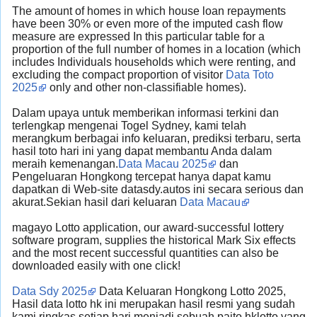
The amount of homes in which house loan repayments
have been 30% or even more of the imputed cash flow
measure are expressed In this particular table for a
proportion of the full number of homes in a location (which
includes Individuals households which were renting, and
excluding the compact proportion of visitor
Data Toto
2025
only and other non-classifiable homes).
Dalam upaya untuk memberikan informasi terkini dan
terlengkap mengenai Togel Sydney, kami telah
merangkum berbagai info keluaran, prediksi terbaru, serta
hasil toto hari ini yang dapat membantu Anda dalam
meraih kemenangan.
Data Macau 2025
dan
Pengeluaran Hongkong tercepat hanya dapat kamu
dapatkan di Web-site datasdy.autos ini secara serious dan
akurat.Sekian hasil dari keluaran
Data Macau
magayo Lotto application, our award-successful lottery
software program, supplies the historical Mark Six effects
and the most recent successful quantities can also be
downloaded easily with one click!
Data Sdy 2025
Data Keluaran Hongkong Lotto 2025,
Hasil data lotto hk ini merupakan hasil resmi yang sudah
kami ringkas setiap hari menjadi sebuah paito hklotto yang