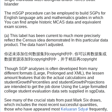
Islander
The mSGP procedure can be employed to build SGPs for
English language arts and mathematics grades in which
You can find ample historic MCAS data and equivalent
exam scores.
(a) This label has been current to much more precisely
reflect the Census idea demonstrated In this particular data
product. The data hasn't adjusted.
你还未添加任何数据集到copyright列中. 你可以将数据集或
数据资源添加到copyright列中，并于稍后再copyright
Though SGP analyses is often developed from many
different formats (Large, Prolonged and XML), the lessen
amount features that do the actual calculations and
studentGrowthPercentiles and studentGrowthProjections
are intended to get the job done Using the Large formatted
college student evaluation data sets supplied in sgpData.
See many of the crucial stats from past Mark Six draws,
which includes the most recent successful quantities,
those who have appeared most
Keluaran Sdy
frequently,