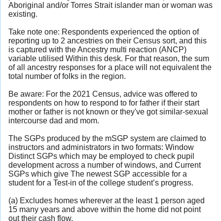
Aboriginal and/or Torres Strait islander man or woman was
existing.
Take note one: Respondents experienced the option of
reporting up to 2 ancestries on their Census sort, and this
is captured with the Ancestry multi reaction (ANCP)
variable utilised Within this desk. For that reason, the sum
of all ancestry responses for a place will not equivalent the
total number of folks in the region.
Be aware: For the 2021 Census, advice was offered to
respondents on how to respond to for father if their start
mother or father is not known or they've got similar-sexual
intercourse dad and mom.
The SGPs produced by the mSGP system are claimed to
instructors and administrators in two formats: Window
Distinct SGPs which may be employed to check pupil
development across a number of windows, and Current
SGPs which give The newest SGP accessible for a
student for a Test-in of the college student’s progress.
(a) Excludes homes wherever at the least 1 person aged
15 many years and above within the home did not point
out their cash flow.