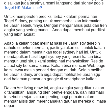
disajikan juga pastinya resmi langsung dari sidney pools.
Togel HK Malam Ini
Untuk memperoleh prediksi terbaik dalam permainan
Togel Sidney, penting untuk memperhatikan information
keluaran sebelumnya. Dengan menganalisis pola dan tren
angka yang sering muncul, Anda dapat membuat prediksi
yang lebih akurat.
Apabila kalian tidak melihat hasil keluaran sdy terlebih
dahulu sebelum bermain, pastinya akan sulit untuk kalian
menang dalam memainkan togel sydney hari ini. Untuk
mendapatkan hasil togel sydney yang resmi kalian bisa
mengunjungi situs kami setiap hari menyaksikan Reside
attract sdy bersama-sama. Kalian bisa mencari Web page
kami lewat mesin pencari dengan mudah. Selain melihat
keluaran sidney, anda juga dapat melihat keluaran sgp
dari halaman pencarian google di smartphone kalian.
Dalam Are living draw ini, angka-angka yang ditarik akan
ditampilkan langsung oleh penyelenggara, dan informasi
tersebut menjadi acuan penting bagi pemain dalam
menganalisis dan merencanakan taruhan mereka di masa
depan.